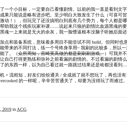
了一个小目标，一定要自己看懂剧情。以前的我一直是看到文字
成果只能说是略有进步吧。至少明白大致发生了什么（可喜可贺
激动！），但玩完了还没搞明白到底有几个势力，每个人都是哪
帮助我这个残疾玩家补课……说起来只狼的剧情比血源黑魂的要
黑魂一上来就是无火的余灰，我一脸懵逼根本没脑子听她后面还
加点和装备系统，意味着多周目不能尝试不同 build。但同时也
能带来的不同打法，练一个号终身享用~ 我刷的比较多，所以
能了。（
众所周知，宫崎英高做的都是刷刷刷游戏。
）可我并不
让自己打得更熟练和弥补之前看漏的剧情的。不过看漏的剧情么
了的东西一样，以为自己看过就一路跳过结果还是啥都没看到…
机 + 流程短，好友们纷纷通关 / 全成就了就不想玩了，再也没
vercooked 的一样呢，辛辛苦苦通关了，却要为没得玩了而难过
7, 2019
in
ACG