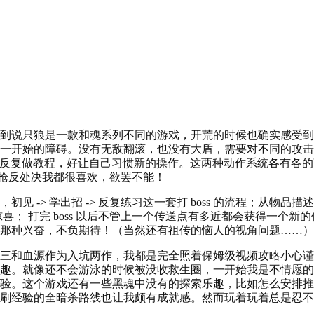
到说只狼是一款和魂系列不同的游戏，开荒的时候也确实感受到
一开始的障碍。没有无敌翻滚，也没有大盾，需要对不同的攻击
pc 反复做教程，好让自己习惯新的操作。这两种动作系统各有各
/ 枪反处决我都很喜欢，欲罢不能！
初见 -> 学出招 -> 反复练习这一套打 boss 的流程；从物品
喜； 打完 boss 以后不管上一个传送点有多近都会获得一个新
那种兴奋，不负期待！（当然还有祖传的恼人的视角问题……）
三和血源作为入坑两作，我都是完全照着保姆级视频攻略小心谨
趣。就像还不会游泳的时候被没收救生圈，一开始我是不情愿的
验。这个游戏还有一些黑魂中没有的探索乐趣，比如怎么安排推
刷经验的全暗杀路线也让我颇有成就感。然而玩着玩着总是忍不