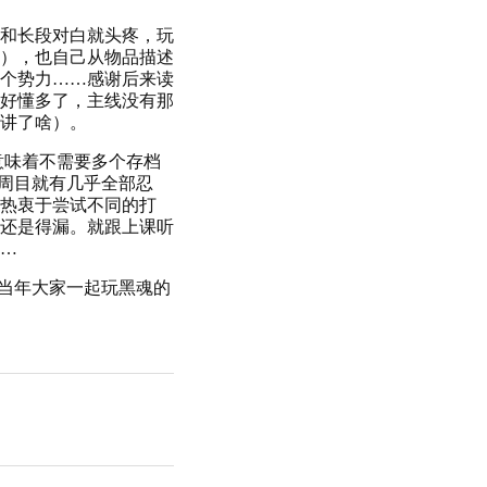
和长段对白就头疼，玩
），也自己从物品描述
个势力……感谢后来读
好懂多了，主线没有那
讲了啥）。
意味着不需要多个存档
一周目就有几乎全部忍
热衷于尝试不同的打
还是得漏。就跟上课听
…
有当年大家一起玩黑魂的
。