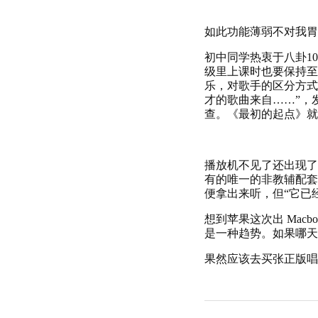
如此功能薄弱不对我胃
初中同学热衷于八卦10
级里上课时也要保持至
乐，对歌手的区分方式
才的歌曲来自……”，
查。《最初的起点》就
播放机不见了还出现了
有的唯一的非教辅配套
便拿出来听，但“它已
想到苹果这次出 Mac
是一种趋势。如果哪天
果然应该去买张正版唱