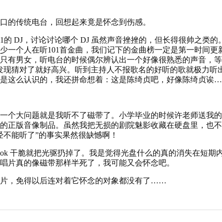
口的传统电台，回想起来竟是怀念到伤感。
1的 DJ，讨论讨论哪个 DJ 虽然声音挫挫的，但长得很帅之类
少一个人在听101首金曲，我们记下的金曲榜一定是第一时间更
只有男女，听电台的时候偶尔辨认出一个好像很熟悉的声音，等
发现猜对了就好高兴。听到主持人不报歌名的好听的歌就极力听
是这么认识的，我还拼命想着：这是陈绮贞吧，好像陈绮贞诶…
一个大问题就是我听不了磁带了。小学毕业的时候许老师送我的
的正版音像制品。虽然我把无损的剧院魅影收藏在硬盘里，也不
经不能听了”的事实果然很缺憾啊！
book 干脆就把光驱扔掉了。我是觉得光盘什么的真的消失在短
唱片真的像磁带那样半死了，我可能又会怀念吧。
片，免得以后连对着它怀念的对象都没有了……