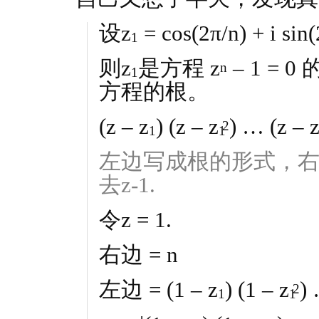
设z
= cos(2π/n) + i sin(
1
则z
是方程 z
– 1 = 
n
1
方程的根。
(z – z
) (z – z
) … (z – 
2
1
1
左边写成根的形式，右
去z-1.
令z = 1.
右边 = n
左边 = (1 – z
) (1 – z
) 
2
1
1