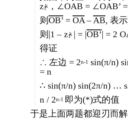
z
，∠OAB = ∠OAB’ = 
k
1
则
OB’
=
OA
–
AB
, 表示1
则|1 – z
| = |
OB’
| = 2 
k
1
得证
∴ 左边 = 2
sin(π/n) s
n-1
= n
∴ sin(π/n) sin(2π/n) … s
n / 2
即为(*)式的值
n-1
于是上面两题都迎刃而解