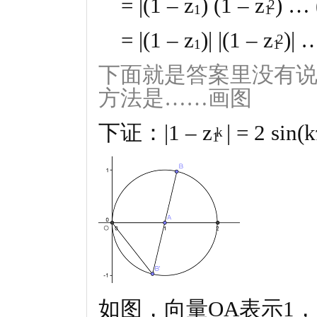
= |(1 – z
) (1 – z
) … 
2
1
1
= |(1 – z
)| |(1 – z
)| …
2
1
1
下面就是答案里没有
方法是……画图
下证：|1 – z
| = 2 sin(
k
1
如图，向量OA表示1，知