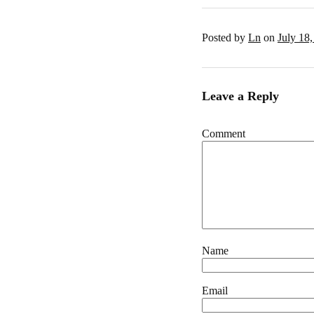
Posted by
Ln
on
July 18
Leave a Reply
Comment
Name
Email