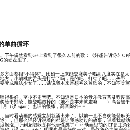
的单曲循环
。下午偶然看到G+上看到了很久以前的歌：《好想告诉你》OP
0G的硬盘里了。
多方面都很“不得体”。比如一上来能登麻美子唱高八度实在是
地方，小胡桃的舌头是打结了吗，是的吧，打结了吧……矢野、
要变成魔法少女了……话说我本来是想夸这首歌的，不知不觉写
唱得很好，至少不走音吧。不知道是日本的音乐教育普及程度高
奖给平野绫，能登唱虚掉的（她不是本来就虚嘛……）高音被平
（误 again）也唱的很棒，高音除外= =
，当时看动画的感觉立刻就涌出来了。以前一直不喜欢能登麻美
述），但那么轻轻诉说着的都是让我感动过的故事，唱着我感动
度飙涨。听到龙唱歌觉得他更性感了>_<~动画里萌的CP是主角
砂（误 once again）明显也是美好的一对，虽然角色之间完