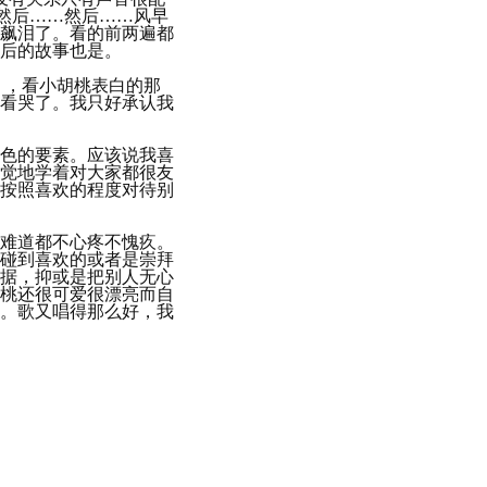
，然后……然后……风早
飙泪了。看的前两遍都
背后的故事也是。
），看小胡桃表白的那
看哭了。我只好承认我
色的要素。应该说我喜
觉地学着对大家都很友
按照喜欢的程度对待别
难道都不心疼不愧疚。
碰到喜欢的或者是崇拜
据，抑或是把别人无心
桃还很可爱很漂亮而自
。歌又唱得那么好，我