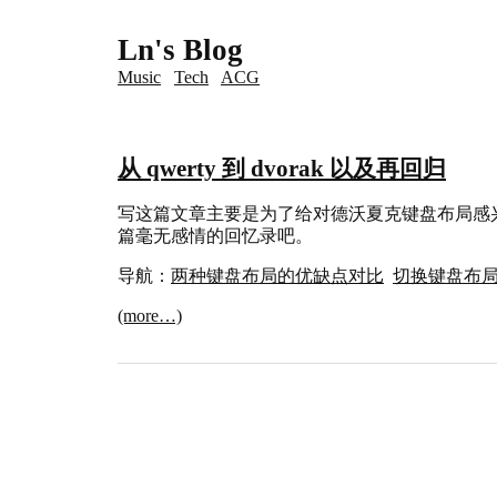
Ln's Blog
Music
Tech
ACG
从 qwerty 到 dvorak 以及再回归
写这篇文章主要是为了给对德沃夏克键盘布局感兴趣
篇毫无感情的回忆录吧。
导航：
两种键盘布局的优缺点对比
切换键盘布
(more…)